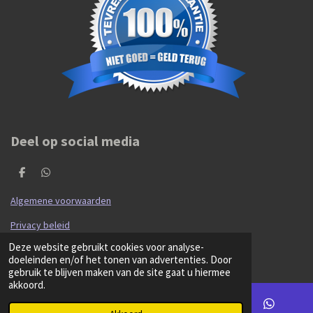
Deel op social media
D
D
e
e
l
l
Algemene voorwaarden
e
e
n
n
Privacy beleid
© 2020 - 2026 Hibma Cars en Parts
Deze website gebruikt cookies voor analyse-
Powered by
JouwWeb
doeleinden en/of het tonen van advertenties. Door
gebruik te blijven maken van de site gaat u hiermee
akkoord.