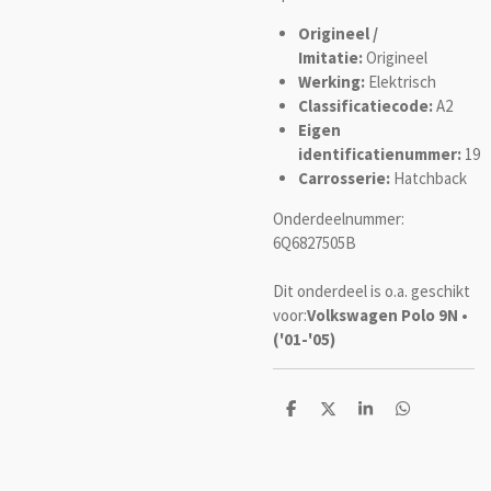
Origineel /
Imitatie:
Origineel
Werking:
Elektrisch
Classificatiecode:
A2
Eigen
identificatienummer:
19
Carrosserie:
Hatchback
Onderdeelnummer:
6Q6827505B
Dit onderdeel is o.a. geschikt
voor:
Volkswagen Polo 9N •
('01-'05)
D
D
S
D
e
e
h
e
l
e
a
l
e
l
r
e
n
e
n