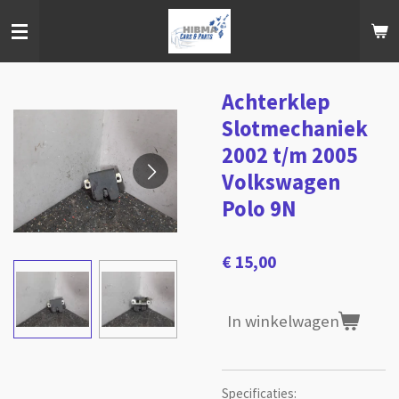
Ga
direct
naar
de
hoofdinhoud
Achterklep
Slotmechaniek
2002 t/m 2005
Volkswagen
Polo 9N
€ 15,00
In winkelwagen
Specificaties: