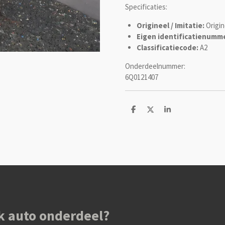
Specificaties:
Origineel / Imitatie:
Origin
Eigen identificatienumme
Classificatiecode:
A2
Onderdeelnummer:
6Q0121407
D
D
S
e
e
h
l
e
a
e
l
r
n
e
k auto onderdeel?