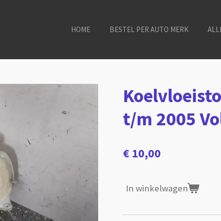
HOME
BESTEL PER AUTO MERK
ALL
Koelvloeist
t/m 2005 Vo
€ 10,00
In winkelwagen