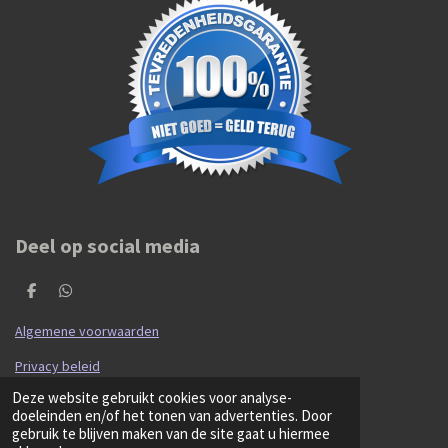
Deel op social media
D
D
e
e
l
l
Algemene voorwaarden
e
e
n
n
Privacy beleid
© 2020 - 2026 Hibma Cars en Parts
Deze website gebruikt cookies voor analyse-
Powered by
JouwWeb
doeleinden en/of het tonen van advertenties. Door
gebruik te blijven maken van de site gaat u hiermee