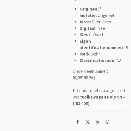
Origineel /
Imitatie:
Origineel
Airco:
Geen airco
Digitaal:
Nee
Kleur:
Zwart
Eigen
identificatienummer:
19
Merk:
behr
Classificatiecode:
A2
Onderdeelnummer:
6Q0819045Q
Dit onderdeel is o.a. geschikt
voor:
Volkswagen Polo 9N •
('01-'05)
D
D
S
D
e
e
h
e