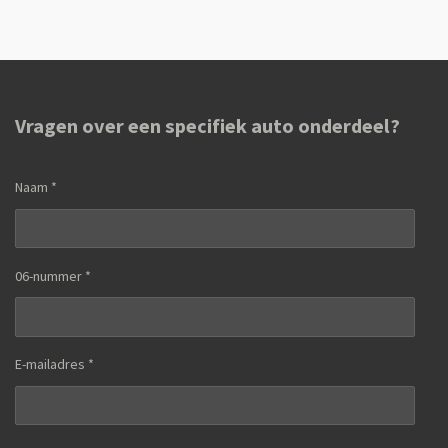
l
e
a
l
e
l
r
e
n
e
n
Vragen over een specifiek auto onderdeel?
Naam *
06-nummer *
E-mailadres *