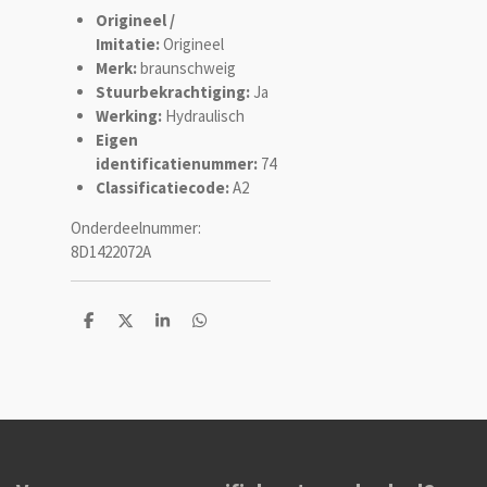
Origineel /
Imitatie:
Origineel
Merk:
braunschweig
Stuurbekrachtiging:
Ja
Werking:
Hydraulisch
Eigen
identificatienummer:
74
Classificatiecode:
A2
Onderdeelnummer:
8D1422072A
D
D
S
D
e
e
h
e
l
e
a
l
e
l
r
e
n
e
n