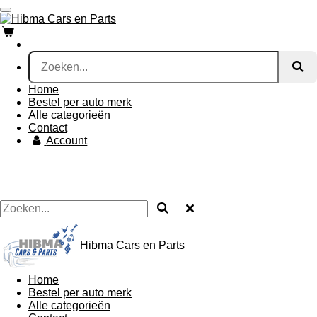
Ga
direct
naar
de
hoofdinhoud
Home
Bestel per auto merk
Alle categorieën
Contact
Account
Hibma Cars en Parts
Home
Bestel per auto merk
Alle categorieën