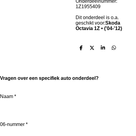
Onderdeelnummer:
1Z1955409
Dit onderdeel is o.a.
geschikt voor:
Skoda
Octavia 1Z • ('04-'12)
D
D
S
D
e
e
h
e
l
e
a
l
e
l
r
e
n
e
n
Vragen over een specifiek auto onderdeel?
Naam *
06-nummer *