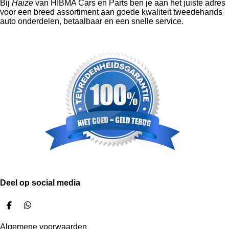
Bij
Haize
van HIBMA Cars en Parts ben je aan het juiste adres
voor een breed assortiment aan goede kwaliteit tweedehands
auto onderdelen, betaalbaar en een snelle service.
Deel op social media
D
D
e
e
l
l
Algemene voorwaarden