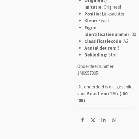
Origineel /
Imitatie:
Origineel
Positie:
Linksachter
Kleur:
Zwart
Eigen
identificatienummer:
80
Classificatiecode:
A2
Aantal deuren:
5
Bekleding:
Stof
Onderdeelnummer:
1M0957805
Dit onderdeel is o.a. geschikt
voor:
Seat Leon 1M • ('00-
'05)
D
D
S
D
e
e
h
e
l
e
a
l
e
l
r
e