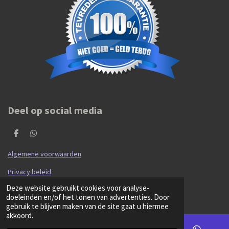
Deel op social media
D
D
e
e
l
l
Algemene voorwaarden
e
e
n
n
Privacy beleid
© 2020 - 2026 Hibma Cars en Parts
Deze website gebruikt cookies voor analyse-
Powered by
JouwWeb
doeleinden en/of het tonen van advertenties. Door
gebruik te blijven maken van de site gaat u hiermee
akkoord.