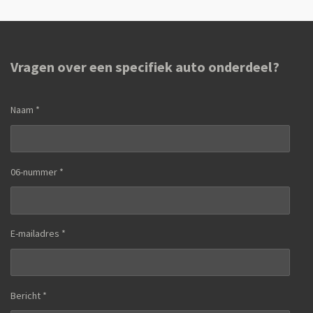
n
e
n
Vragen over een specifiek auto onderdeel?
Naam *
06-nummer *
E-mailadres *
Bericht *