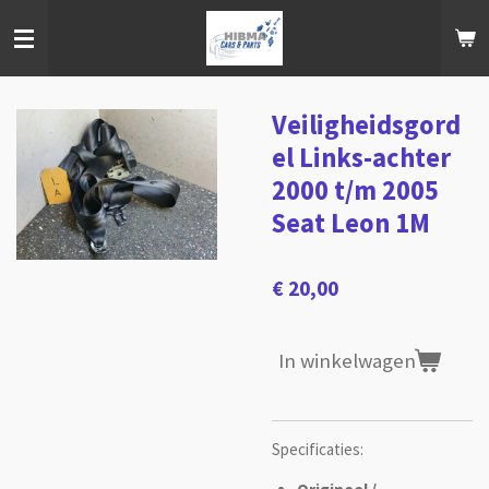
Ga
direct
naar
de
hoofdinhoud
Veiligheidsgord
el Links-achter
2000 t/m 2005
Seat Leon 1M
€ 20,00
In winkelwagen
Specificaties: