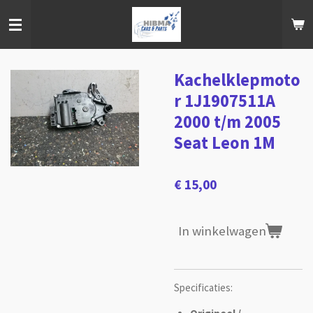
Ga
direct
naar
de
hoofdinhoud
Kachelklepmoto
r 1J1907511A
2000 t/m 2005
Seat Leon 1M
€ 15,00
In winkelwagen
Specificaties: