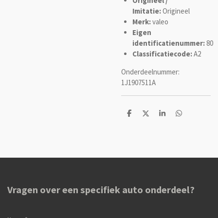
Origineel /
Imitatie:
Origineel
Merk:
valeo
Eigen
identificatienummer:
80
Classificatiecode:
A2
Onderdeelnummer:
1J1907511A
D
D
S
D
e
e
h
e
l
e
a
l
e
l
r
e
n
e
n
Vragen over een specifiek auto onderdeel?