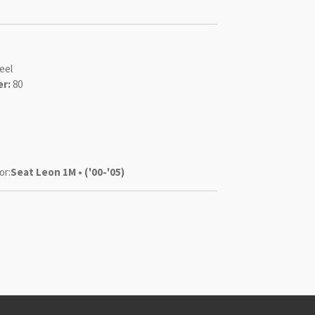
eel
r:
80
or:
Seat Leon 1M • ('00-'05)