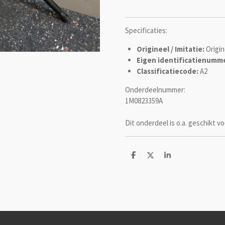
Specificaties:
Origineel / Imitatie:
Origin
Eigen identificatienumme
Classificatiecode:
A2
Onderdeelnummer:
1M0823359A
Dit onderdeel is o.a. geschikt vo
D
D
S
e
e
h
l
e
a
e
l
r
n
e