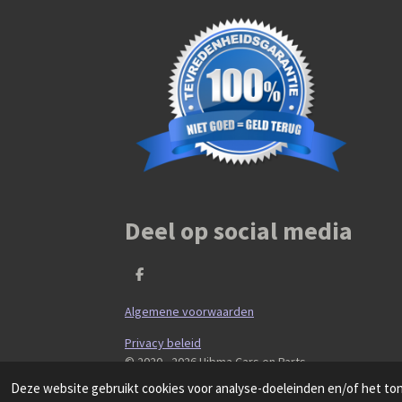
Deel op social media
D
e
l
Algemene voorwaarden
e
n
Privacy beleid
© 2020 - 2026 Hibma Cars en Parts
Deze website gebruikt cookies voor analyse-doeleinden en/of het tone