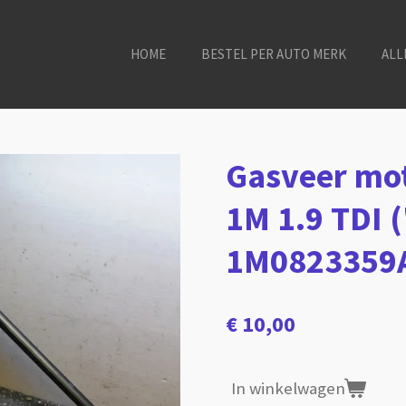
HOME
BESTEL PER AUTO MERK
ALL
Gasveer mo
1M 1.9 TDI (
1M0823359
€ 10,00
In winkelwagen