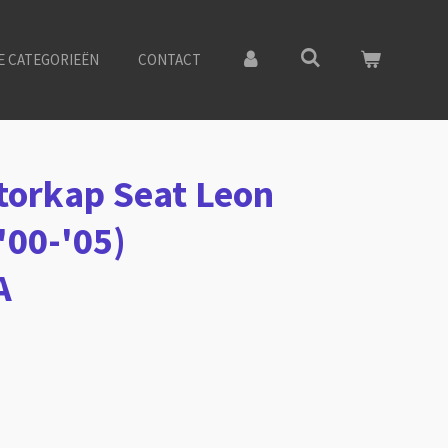
E CATEGORIEËN
CONTACT
torkap Seat Leon
'00-'05)
A