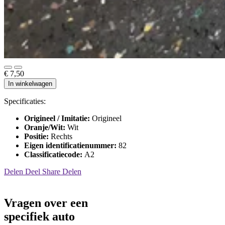
€ 7,50
In winkelwagen
Specificaties:
Origineel / Imitatie:
Origineel
Oranje/Wit:
Wit
Positie:
Rechts
Eigen identificatienummer:
82
Classificatiecode:
A2
Delen
Deel
Share
Delen
Vragen over een
specifiek auto