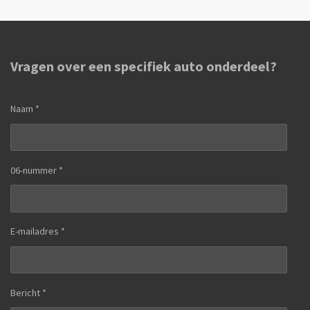
n
e
n
Vragen over een specifiek auto onderdeel?
Naam *
06-nummer *
E-mailadres *
Bericht *