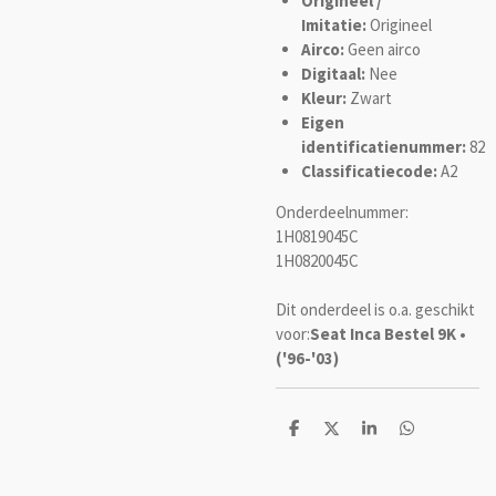
Origineel /
Imitatie:
Origineel
Airco:
Geen airco
Digitaal:
Nee
Kleur:
Zwart
Eigen
identificatienummer:
82
Classificatiecode:
A2
Onderdeelnummer:
1H0819045C
1H0820045C
Dit onderdeel is o.a. geschikt
voor:
Seat Inca Bestel 9K •
('96-'03)
D
D
S
D
e
e
h
e
l
e
a
l
e
l
r
e