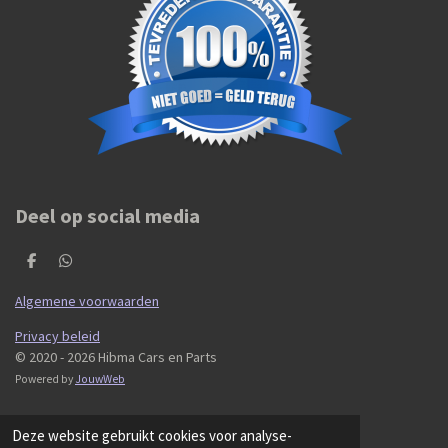
Deel op social media
D
D
e
e
l
l
Algemene voorwaarden
e
e
n
n
Privacy beleid
© 2020 - 2026 Hibma Cars en Parts
Powered by
JouwWeb
Deze website gebruikt cookies voor analyse-