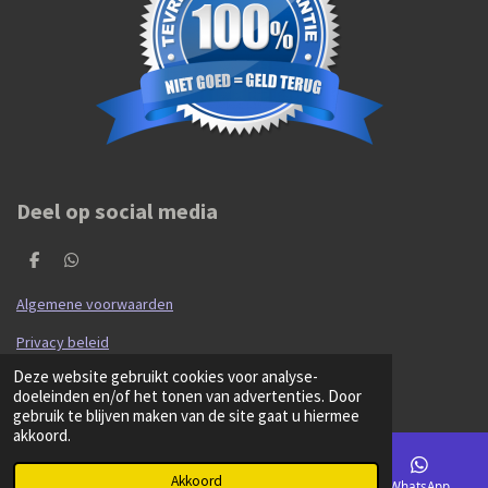
Deel op social media
D
D
e
e
l
l
Algemene voorwaarden
e
e
n
n
Privacy beleid
© 2020 - 2026 Hibma Cars en Parts
Deze website gebruikt cookies voor analyse-
Powered by
JouwWeb
doeleinden en/of het tonen van advertenties. Door
gebruik te blijven maken van de site gaat u hiermee
akkoord.
Akkoord
E-mailadres
Kaart
Facebook
WhatsApp