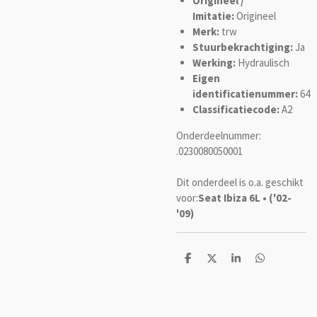
Origineel /
Imitatie:
Origineel
Merk:
trw
Stuurbekrachtiging:
Ja
Werking:
Hydraulisch
Eigen
identificatienummer:
64
Classificatiecode:
A2
Onderdeelnummer:
.0230080050001
Dit onderdeel is o.a. geschikt
voor:
Seat Ibiza 6L • ('02-
'09)
D
D
S
D
e
e
h
e
l
e
a
l
e
l
r
e
n
e
n