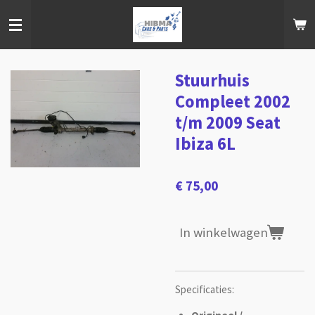
Ga
direct
naar
de
hoofdinhoud
Stuurhuis
Compleet 2002
t/m 2009 Seat
Ibiza 6L
€ 75,00
In winkelwagen
Specificaties: