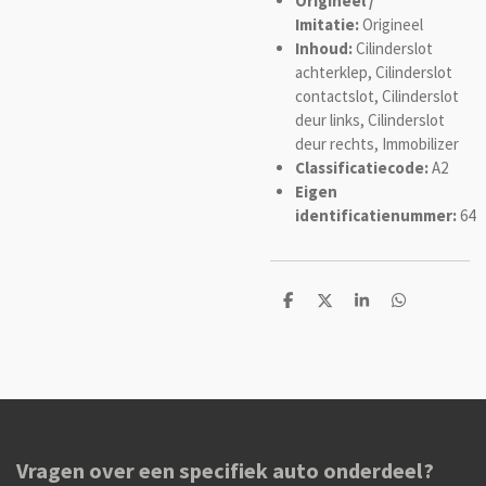
Origineel /
Imitatie:
Origineel
Inhoud:
Cilinderslot
achterklep, Cilinderslot
contactslot, Cilinderslot
deur links, Cilinderslot
deur rechts, Immobilizer
Classificatiecode:
A2
Eigen
identificatienummer:
64
D
D
S
D
e
e
h
e
l
e
a
l
e
l
r
e
n
e
n
Vragen over een specifiek auto onderdeel?