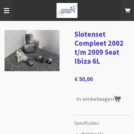
Ga
direct
naar
de
hoofdinhoud
Slotenset
Compleet 2002
t/m 2009 Seat
Ibiza 6L
€ 50,00
In winkelwagen
Specificaties: