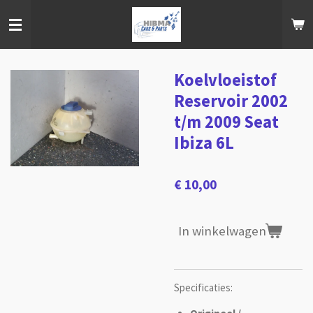
Ga
direct
naar
de
hoofdinhoud
Koelvloeistof
Reservoir 2002
t/m 2009 Seat
Ibiza 6L
€ 10,00
In winkelwagen
Specificaties: