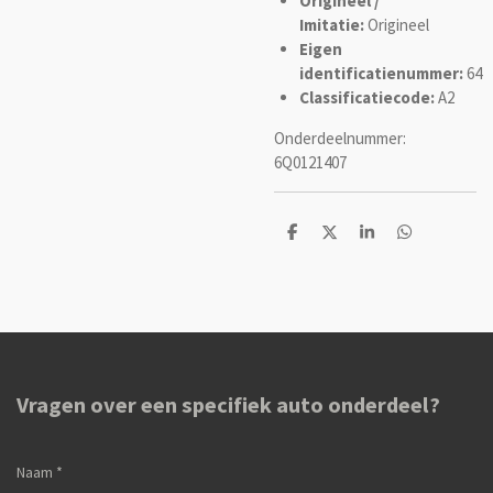
Origineel /
Imitatie:
Origineel
Eigen
identificatienummer:
64
Classificatiecode:
A2
Onderdeelnummer:
6Q0121407
D
D
S
D
e
e
h
e
l
e
a
l
e
l
r
e
n
e
n
Vragen over een specifiek auto onderdeel?
Naam *