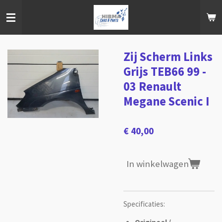
Ga
direct
naar
de
hoofdinhoud
Zij Scherm Links
Grijs TEB66 99 -
03 Renault
Megane Scenic I
€ 40,00
In winkelwagen
Specificaties: