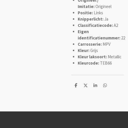
Origineel /
Imitatie:
Origineel
Positie:
Links
Knipperlicht:
Ja
Classificatiecode:
A2
Eigen
identificatienummer:
22
Carrosserie:
MPV
Kleur:
Grijs
Kleur laksoort:
Metallic
Kleurcode:
TEB66
D
D
S
D
e
e
h
e
l
e
a
l
e
l
r
e
n
e
n