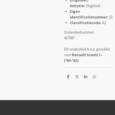
Origineel /
Imitatie:
Origineel
Eigen
identificatienummer:
22
Classificatiecode:
A2
Onderdeelnummer:
427087
Dit onderdeel is o.a. geschikt
voor:
Renault Scenic I •
('99-'03)
D
D
S
D
e
e
h
e
l
e
a
l
e
l
r
e
n
e
n