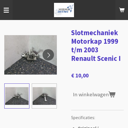
Ga
direct
naar
de
hoofdinhoud
Slotmechaniek
Motorkap 1999
t/m 2003
Renault Scenic I
€ 10,00
In winkelwagen
Specificaties: