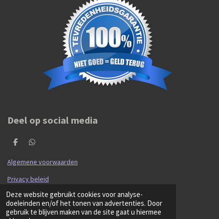
Deel op social media
D
D
e
e
l
l
Algemene voorwaarden
e
e
n
n
Privacy beleid
© 2020 - 2026 Hibma Cars en Parts
Deze website gebruikt cookies voor analyse-
Powered by
JouwWeb
doeleinden en/of het tonen van advertenties. Door
gebruik te blijven maken van de site gaat u hiermee