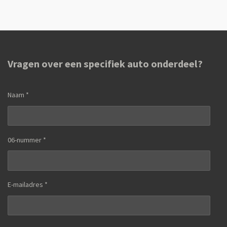
l
e
a
l
e
l
r
e
n
e
n
Vragen over een specifiek auto onderdeel?
Naam *
06-nummer *
E-mailadres *