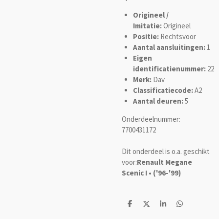
Origineel /
Imitatie:
Origineel
Positie:
Rechtsvoor
Aantal aansluitingen:
1
Eigen
identificatienummer:
22
Merk:
Dav
Classificatiecode:
A2
Aantal deuren:
5
Onderdeelnummer:
7700431172
Dit onderdeel is o.a. geschikt
voor:
Renault Megane
Scenic I • ('96-'99)
D
D
S
D
e
e
h
e