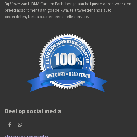
Bij
Haize
van HIBMA Cars en Parts ben je aan het juiste adres voor een
breed assortiment aan goede kwaliteit tweedehands auto
onderdelen, betaalbaar en een snelle service.
Deel op social media
D
D
e
e
l
l