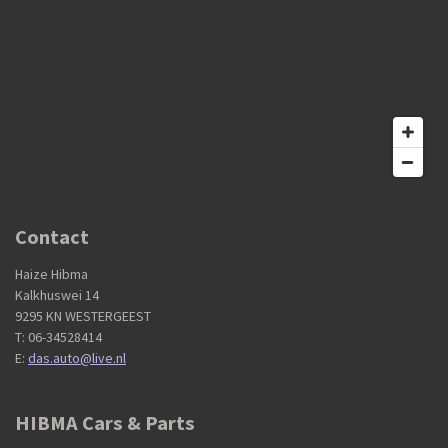
Contact
Haize Hibma
Kalkhuswei 14
9295 KN WESTERGEEST
T: 06-34528414
E:
das.auto@live.nl
HIBMA Cars & Parts