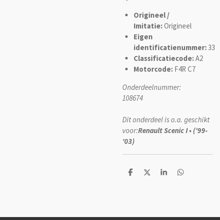
Origineel /
Imitatie:
Origineel
Eigen
identificatienummer:
33
Classificatiecode:
A2
Motorcode:
F4R C7
Onderdeelnummer:
108674
Dit onderdeel is o.a. geschikt
voor:
Renault Scenic I • ('99-
'03)
D
D
S
D
e
e
h
e
l
e
a
l
e
l
r
e
n
e
n