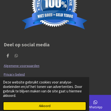
Deel op social media
D
D
e
e
l
l
Algemene voorwaarden
e
e
n
n
Privacy beleid
© 2020 - 2026 Hibma Cars en Parts
Deze website gebruikt cookies voor analyse-
Powered by
JouwWeb
doeleinden en/of het tonen van advertenties. Door
gebruik te blijven maken van de site gaat u hiermee
akkoord.
Akkoord
E-mailadres
Kaart
Facebook
WhatsApp