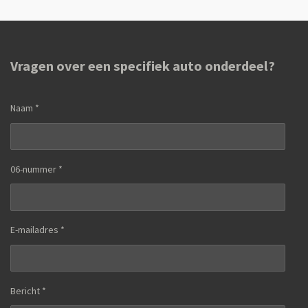
n
e
n
Vragen over een specifiek auto onderdeel?
Naam *
06-nummer *
E-mailadres *
Bericht *