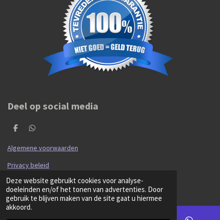
Deel op social media
D
D
e
e
l
l
Algemene voorwaarden
e
e
n
n
Privacy beleid
© 2020 - 2026 Hibma Cars en Parts
Deze website gebruikt cookies voor analyse-
Powered by
JouwWeb
doeleinden en/of het tonen van advertenties. Door
gebruik te blijven maken van de site gaat u hiermee
akkoord.