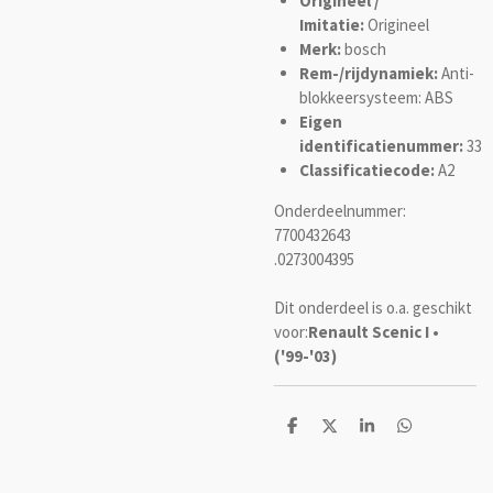
Origineel /
Imitatie:
Origineel
Merk:
bosch
Rem-/rijdynamiek:
Anti-
blokkeersysteem: ABS
Eigen
identificatienummer:
33
Classificatiecode:
A2
Onderdeelnummer:
7700432643
.0273004395
Dit onderdeel is o.a. geschikt
voor:
Renault Scenic I •
('99-'03)
D
D
S
D
e
e
h
e
l
e
a
l
e
l
r
e