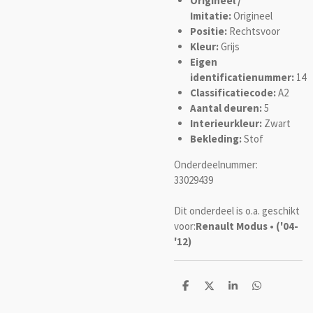
Origineel /
Imitatie:
Origineel
Positie:
Rechtsvoor
Kleur:
Grijs
Eigen
identificatienummer:
14
Classificatiecode:
A2
Aantal deuren:
5
Interieurkleur:
Zwart
Bekleding:
Stof
Onderdeelnummer:
33029439
Dit onderdeel is o.a. geschikt
voor:
Renault Modus • ('04-
'12)
D
D
S
D
e
e
h
e
l
e
a
l