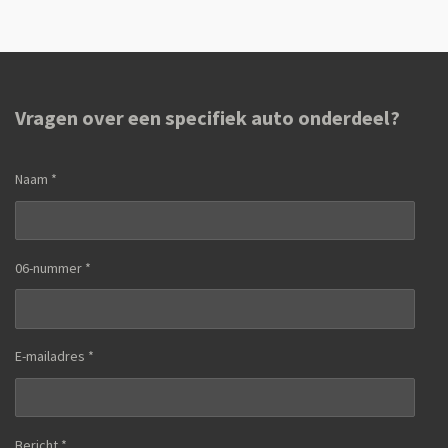
e
l
r
e
n
e
n
Vragen over een specifiek auto onderdeel?
Naam *
06-nummer *
E-mailadres *
Bericht *