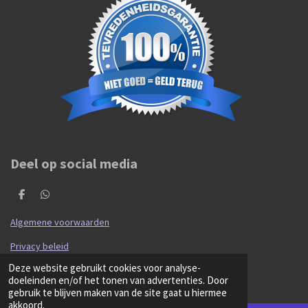
Deel op social media
D
D
e
e
l
l
Algemene voorwaarden
e
e
n
n
Privacy beleid
© 2020 - 2026 Hibma Cars en Parts
Deze website gebruikt cookies voor analyse-
Powered by
JouwWeb
doeleinden en/of het tonen van advertenties. Door
gebruik te blijven maken van de site gaat u hiermee
akkoord.