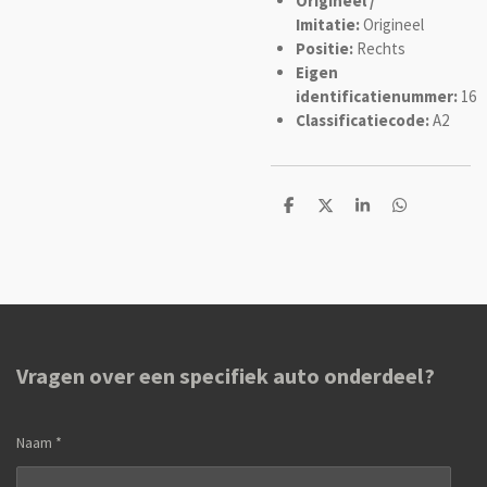
Origineel /
Imitatie:
Origineel
Positie:
Rechts
Eigen
identificatienummer:
16
Classificatiecode:
A2
D
D
S
D
e
e
h
e
l
e
a
l
e
l
r
e
n
e
n
Vragen over een specifiek auto onderdeel?
Naam *