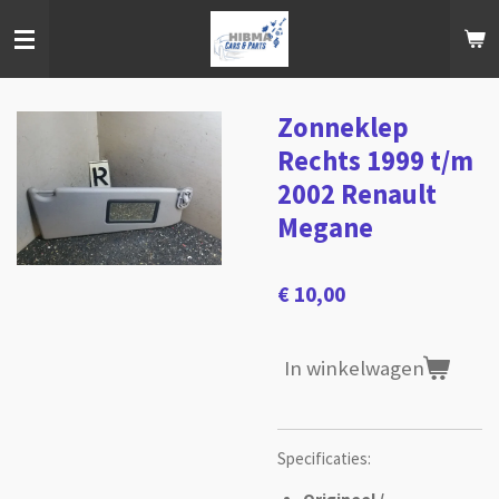
Ga
direct
naar
de
hoofdinhoud
Zonneklep
Rechts 1999 t/m
2002 Renault
Megane
€ 10,00
In winkelwagen
Specificaties: