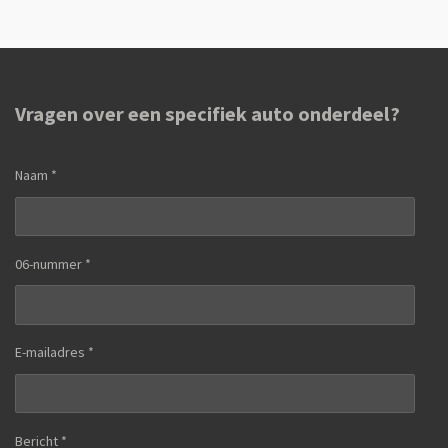
e
l
r
e
n
e
n
Vragen over een specifiek auto onderdeel?
Naam *
06-nummer *
E-mailadres *
Bericht *