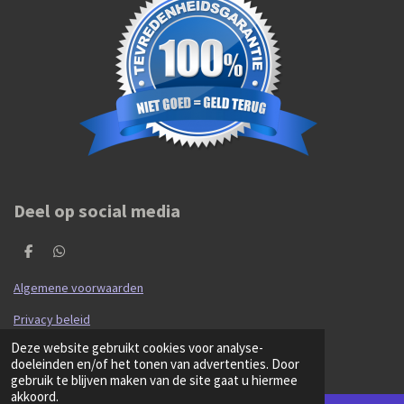
Deel op social media
D
D
e
e
l
l
Algemene voorwaarden
e
e
n
n
Privacy beleid
© 2020 - 2026 Hibma Cars en Parts
Deze website gebruikt cookies voor analyse-
Powered by
JouwWeb
doeleinden en/of het tonen van advertenties. Door
gebruik te blijven maken van de site gaat u hiermee
akkoord.