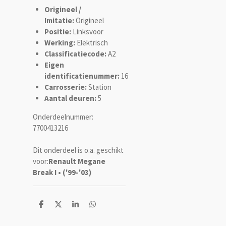
Origineel /
Imitatie:
Origineel
Positie:
Linksvoor
Werking:
Elektrisch
Classificatiecode:
A2
Eigen
identificatienummer:
16
Carrosserie:
Station
Aantal deuren:
5
Onderdeelnummer:
7700413216
Dit onderdeel is o.a. geschikt
voor:
Renault Megane
Break I • ('99-'03)
D
D
S
D
e
e
h
e
l
e
a
l