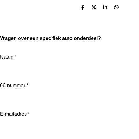
D
D
S
D
e
e
h
e
l
e
a
l
e
l
r
e
n
e
n
Vragen over een specifiek auto onderdeel?
Naam *
06-nummer *
E-mailadres *