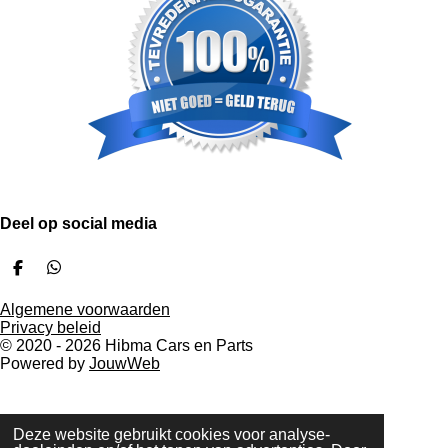
Deel op social media
D
D
e
e
l
l
Algemene voorwaarden
e
e
Privacy beleid
n
n
© 2020 - 2026 Hibma Cars en Parts
Powered by
JouwWeb
Deze website gebruikt cookies voor analyse-