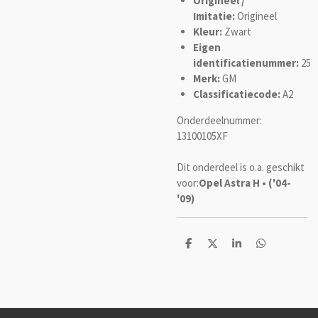
Origineel /
Imitatie:
Origineel
Kleur:
Zwart
Eigen
identificatienummer:
25
Merk:
GM
Classificatiecode:
A2
Onderdeelnummer:
13100105XF
Dit onderdeel is o.a. geschikt
voor:
Opel Astra H • ('04-
'09)
D
D
S
D
e
e
h
e
l
e
a
l
e
l
r
e
n
e
n