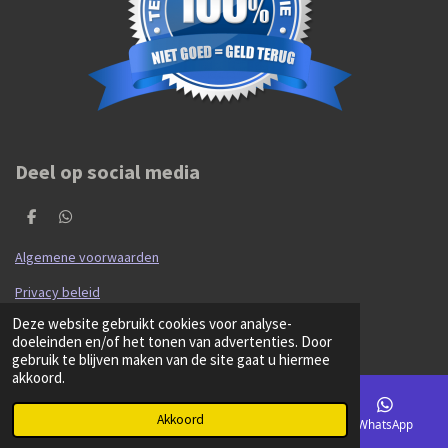
Deel op social media
D
D
e
e
l
l
Algemene voorwaarden
e
e
n
n
Privacy beleid
© 2020 - 2026 Hibma Cars en Parts
Deze website gebruikt cookies voor analyse-
Powered by
JouwWeb
doeleinden en/of het tonen van advertenties. Door
gebruik te blijven maken van de site gaat u hiermee
akkoord.
Akkoord
E-mailadres
Kaart
Facebook
WhatsApp