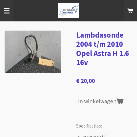
Ga
direct
naar
de
hoofdinhoud
Lambdasonde
2004 t/m 2010
Opel Astra H 1.6
16v
€ 20,00
In winkelwagen
Specificaties: