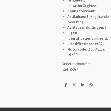
Origineel /
Imitatie:
Origineel
Connectorkleur:
Artikelsoort:
Regelsonde
(voor kat.)
Aantal aansluitingen:
1
Eigen
identificatienummer:
25
Classificatiecode:
A2
Motorcode:
Z 16 XE1, Z
16 XEP
Onderdeelnummer:
.024435097
D
D
S
D
e
e
h
e
l
e
a
l
e
l
r
e
n
e
n