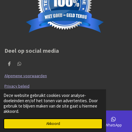
Deel op social media
D
D
e
e
l
l
Algemene voorwaarden
e
e
n
n
Privacy beleid
© 2020 - 2026 Hibma Cars en Parts
Deze website gebruikt cookies voor analyse-
Powered by
JouwWeb
doeleinden en/of het tonen van advertenties. Door
gebruik te blijven maken van de site gaat u hiermee
akkoord.
Akkoord
E-mailadres
Kaart
Facebook
WhatsApp