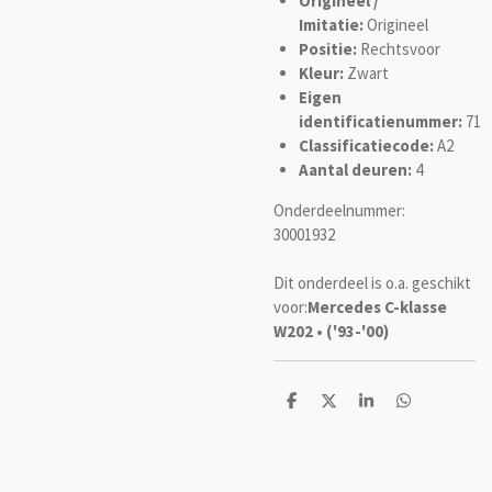
Origineel /
Imitatie:
Origineel
Positie:
Rechtsvoor
Kleur:
Zwart
Eigen
identificatienummer:
71
Classificatiecode:
A2
Aantal deuren:
4
Onderdeelnummer:
30001932
Dit onderdeel is o.a. geschikt
voor:
Mercedes C-klasse
W202 • ('93-'00)
D
D
S
D
e
e
h
e
l
e
a
l
e
l
r
e
n
e
n