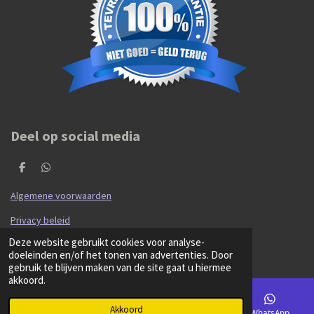
Deel op social media
D
D
e
e
l
l
Algemene voorwaarden
e
e
n
n
Privacy beleid
© 2020 - 2026 Hibma Cars en Parts
Deze website gebruikt cookies voor analyse-
Powered by
JouwWeb
doeleinden en/of het tonen van advertenties. Door
gebruik te blijven maken van de site gaat u hiermee
akkoord.
Akkoord
E-mailadres
Kaart
Facebook
WhatsApp