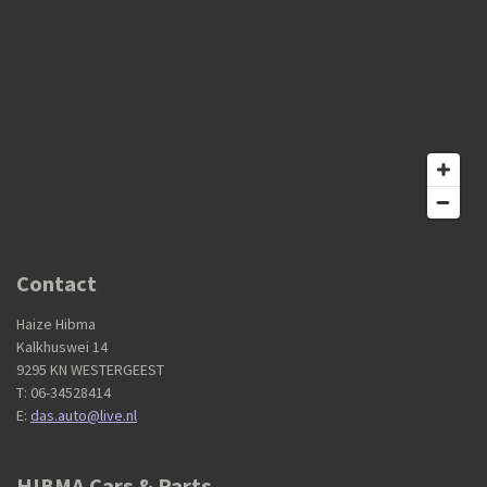
Contact
Haize Hibma
Kalkhuswei 14
9295 KN WESTERGEEST
T: 06-34528414
E:
das.auto@live.nl
HIBMA Cars & Parts