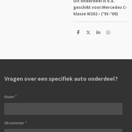
Dit onderdeel is o.a.
geschikt voor:
Mercedes C-
klasse W202 • ('93-'00)
D
D
S
D
e
e
h
e
l
e
a
l
e
l
r
e
n
e
n
Vragen over een specifiek auto onderdeel?
Naam *
06-nummer *