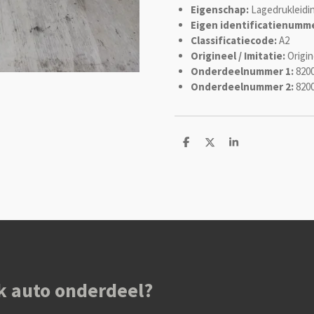
Eigenschap:
Lagedrukleidi
Eigen identificatienumme
Classificatiecode:
A2
Origineel / Imitatie:
Origin
Onderdeelnummer 1:
820
Onderdeelnummer 2:
820
D
D
S
e
e
h
l
e
a
e
l
r
n
e
k auto onderdeel?