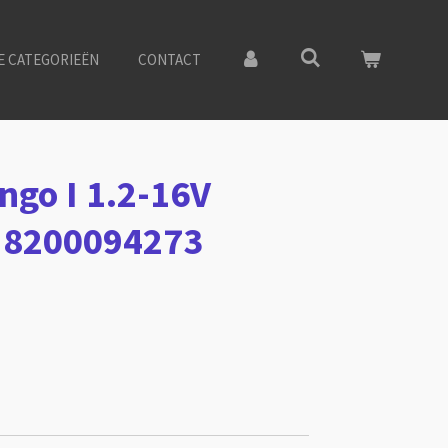
E CATEGORIEËN
CONTACT
ngo I 1.2-16V
g 8200094273