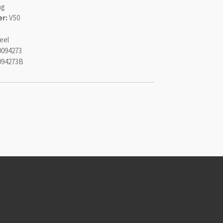
ng
r:
V50
eel
0094273
094273B