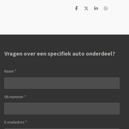
D
D
S
D
e
e
h
e
l
e
a
l
e
l
r
e
n
e
n
Vragen over een specifiek auto onderdeel?
Naam *
06-nummer *
E-mailadres *