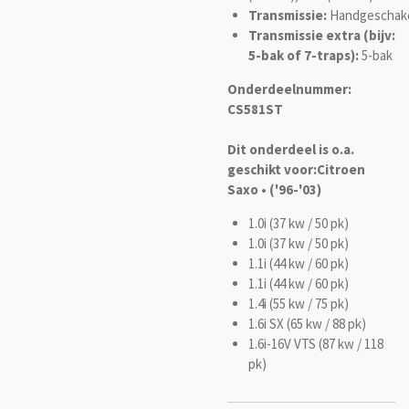
Transmissie:
Handgeschak
Transmissie extra (bijv:
5-bak of 7-traps):
5-bak
Onderdeelnummer:
CS581ST
Dit onderdeel is o.a.
geschikt voor:
Citroen
Saxo • ('96-'03)
1.0i (37 kw / 50 pk)
1.0i (37 kw / 50 pk)
1.1i (44 kw / 60 pk)
1.1i (44 kw / 60 pk)
1.4i (55 kw / 75 pk)
1.6i SX (65 kw / 88 pk)
1.6i-16V VTS (87 kw / 118
pk)