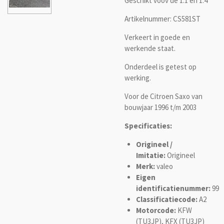
Geschikt voov de 1.1 en 1.4
Artikelnummer: CS581ST
Verkeert in goede en
werkende staat.
Onderdeel is getest op
werking.
Voor de Citroen Saxo van
bouwjaar 1996 t/m 2003
Specificaties:
Origineel /
Imitatie:
Origineel
Merk:
valeo
Eigen
identificatienummer:
99
Classificatiecode:
A2
Motorcode:
KFW
(TU3JP), KFX (TU3JP)