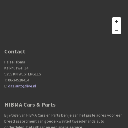
Contact
Haize Hibma
Kalkhuswei 14
9295 KN WESTERGEEST
T: 06-34528414
E:
das.auto@live.nl
HIBMA Cars & Parts
Bij
Haize
van HIBMA Cars en Parts ben je aan het juiste adres voor een
breed assortiment aan goede kwaliteit tweedehands auto
onderdelen, betaalbaar en een snelle service.