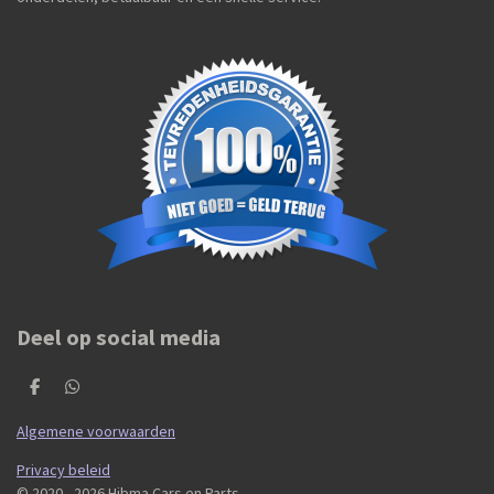
Deel op social media
D
D
e
e
l
l
Algemene voorwaarden
e
e
n
n
Privacy beleid
© 2020 - 2026 Hibma Cars en Parts