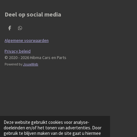
Deel op social media
D
D
e
e
l
l
Algemene voorwaarden
e
e
n
n
Privacy beleid
© 2020 - 2026 Hibma Cars en Parts
Powered by
JouwWeb
Deze website gebruikt cookies voor analyse-
doeleinden en/of het tonen van advertenties. Door
gebruik te blijven maken van de site gaat u hiermee