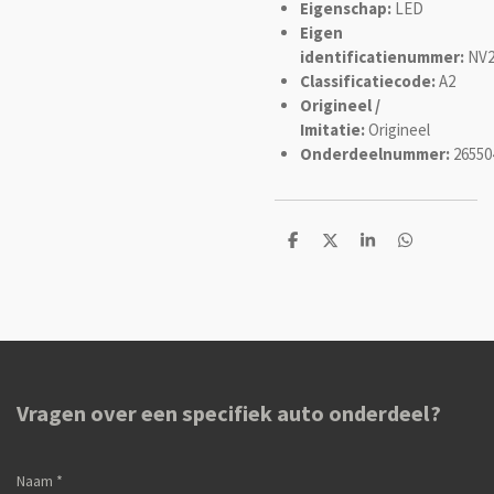
Eigenschap:
LED
Eigen
identificatienummer:
NV2
Classificatiecode:
A2
Origineel /
Imitatie:
Origineel
Onderdeelnummer:
26550
D
D
S
D
e
e
h
e
l
e
a
l
e
l
r
e
n
e
n
Vragen over een specifiek auto onderdeel?
Naam *