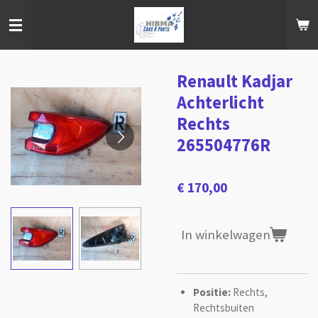
Ga
direct
naar
de
hoofdinhoud
Renault Kadjar
Achterlicht
Rechts
265504776R
€ 170,00
In winkelwagen
Positie:
Rechts,
Rechtsbuiten