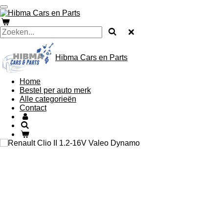
Ga
direct
naar
de
hoofdinhoud
Hibma Cars en Parts
Home
Bestel per auto merk
Alle categorieën
Contact