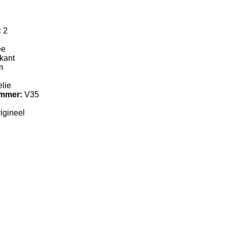
:
2
ee
kant
m
lie
ummer:
V35
igineel