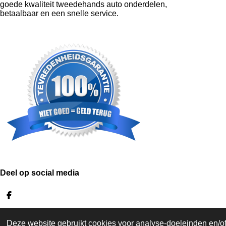
goede kwaliteit tweedehands auto onderdelen,
betaalbaar en een snelle service.
Deel op social media
D
e
l
Algemene voorwaarden
e
Deze website gebruikt cookies voor analyse-doeleinden en/of 
Privacy beleid