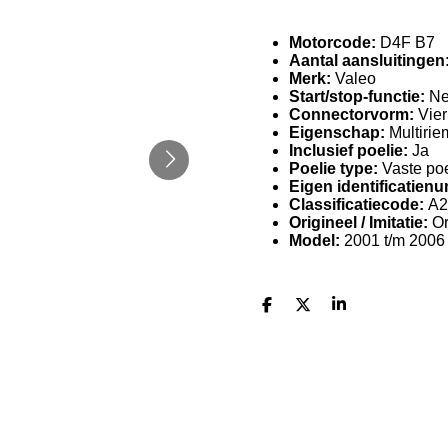
Motorcode:
D4F B7
Aantal aansluitingen
Merk:
Valeo
Start/stop-functie:
N
Connectorvorm:
Vier
Eigenschap:
Multirie
Inclusief poelie:
Ja
Poelie type:
Vaste poe
Eigen identificatien
Classificatiecode:
A2
Origineel / Imitatie:
Or
Model:
2001 t/m 2006
D
D
S
e
e
h
l
e
a
e
l
r
n
e