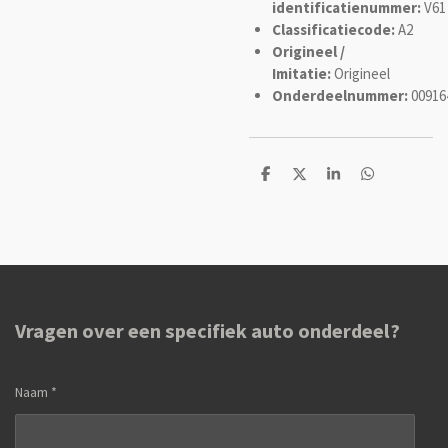
identificatienummer:
V61
Classificatiecode:
A2
Origineel /
Imitatie:
Origineel
Onderdeelnummer:
00916
D
D
S
D
e
e
h
e
l
e
a
l
e
l
r
e
n
e
n
Vragen over een specifiek auto onderdeel?
Naam *