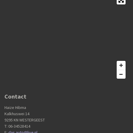
Contact
Haize Hibma
Kalkhuswei 14
9295 KN WESTERGEEST
T: 06-34528414
E:
das.auto@live.nl