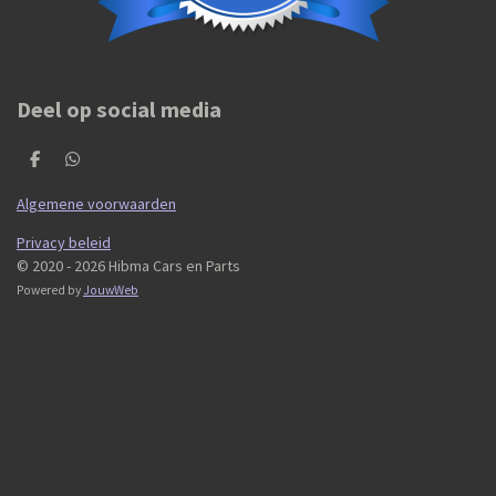
Deel op social media
D
D
e
e
l
l
Algemene voorwaarden
e
e
n
n
Privacy beleid
© 2020 - 2026 Hibma Cars en Parts
Powered by
JouwWeb