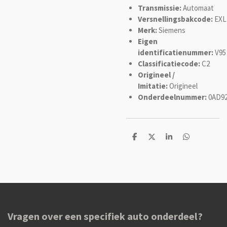
Transmissie:
Automaat
Versnellingsbakcode:
EXL
Merk:
Siemens
Eigen
identificatienummer:
V95
Classificatiecode:
C2
Origineel /
Imitatie:
Origineel
Onderdeelnummer:
0AD92
D
D
S
D
e
e
h
e
l
e
a
l
e
l
r
e
n
e
n
Vragen over een specifiek auto onderdeel?