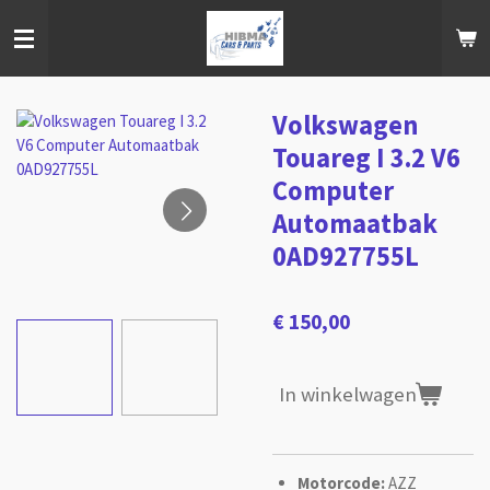
Ga
direct
naar
de
hoofdinhoud
Volkswagen
Touareg I 3.2 V6
Computer
Automaatbak
0AD927755L
€ 150,00
In winkelwagen
Motorcode:
AZZ