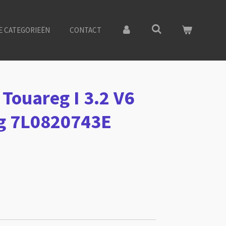
E CATEGORIEËN
CONTACT
Touareg I 3.2 V6
ng 7L0820743E