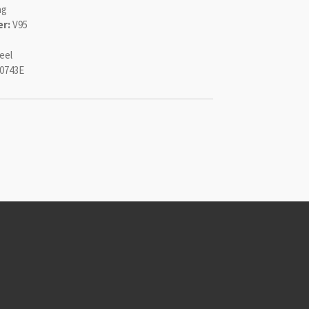
ng
r:
V95
eel
0743E