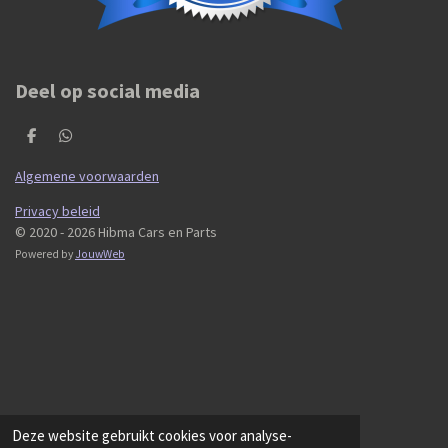
Deel op social media
D
D
e
e
l
l
Algemene voorwaarden
e
e
n
n
Privacy beleid
© 2020 - 2026 Hibma Cars en Parts
Powered by
JouwWeb
Deze website gebruikt cookies voor analyse-