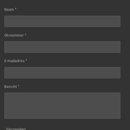
Naam *
06-nummer *
E-mailadres *
Bericht *
Verzenden