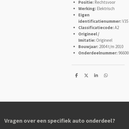
Positie:
Rechtsvoor
Werking:
Elektrisch
Eigen
identificatienummer:
V35
Classificatiecode:
A2
Origineel /
Imitatie:
Origineel
Bouwjaar:
2004 t/m 2010
Onderdeelnummer:
96606
D
D
S
D
e
e
h
e
l
e
a
l
e
l
r
e
n
e
n
Vragen over een specifiek auto onderdeel?