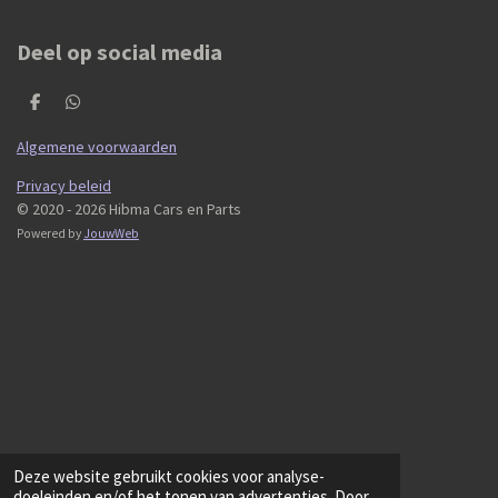
Deel op social media
D
D
e
e
l
l
Algemene voorwaarden
e
e
n
n
Privacy beleid
© 2020 - 2026 Hibma Cars en Parts
Powered by
JouwWeb
Deze website gebruikt cookies voor analyse-
doeleinden en/of het tonen van advertenties. Door