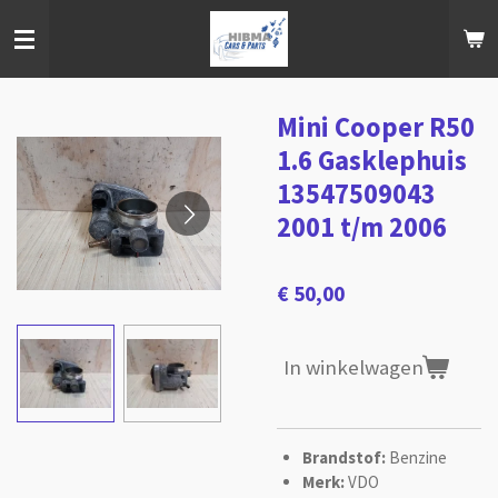
Ga
direct
naar
de
hoofdinhoud
Mini Cooper R50
1.6 Gasklephuis
13547509043
2001 t/m 2006
€ 50,00
In winkelwagen
Brandstof:
Benzine
Merk:
VDO