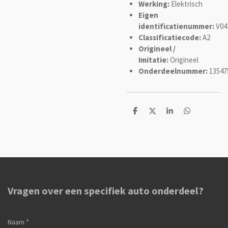
Werking:
Elektrisch
Eigen
identificatienummer:
V04
Classificatiecode:
A2
Origineel /
Imitatie:
Origineel
Onderdeelnummer:
13547
D
D
S
D
e
e
h
e
l
e
a
l
e
l
r
e
n
e
n
Vragen over een specifiek auto onderdeel?
Naam *