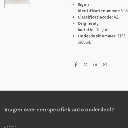
Eigen
identificatienummer:
V04
Classificatiecode:
A2
Origineel /
Imitatie:
Origineel
Onderdeelnummer:
6135-
6935645
D
D
S
D
e
e
h
e
l
e
a
l
e
l
r
e
n
e
n
Vragen over een specifiek auto onderdeel?
Naam *