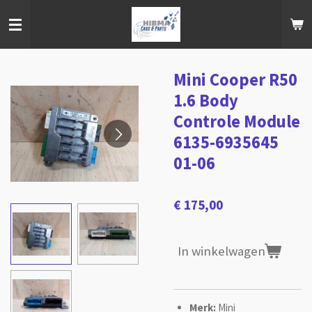
Ga
direct
naar
de
hoofdinhoud
Mini Cooper R50
1.6 Body
Controle Module
6135-6935645
01-06
€ 175,00
In winkelwagen
Merk:
Mini