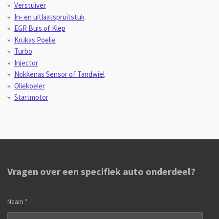
Verstuiver
In- en uitlaatspruitstuk
EGR Buis of Klep
Krukas Poelie
Turbo
Injector
Nokkenas Sensor of Tandwiel
Oliekoeler
Startmotor
Vragen over een specifiek auto onderdeel?
Naam *