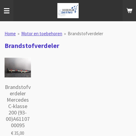
Ga
direct
naar
de
hoofdinhoud
Home
»
Motor en toebehoren
»
Brandstofverdeler
Brandstofverdeler
Brandstofv
erdeler
Mercedes
C-klasse
200 (93-
00)A61107
00095
€ 35,00